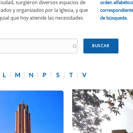
 ciudad, surgieron diversos espacios de
orden alfabético.
ados y organizados por la Iglesia, y que
correspondiente
quial que hoy atiende las necesidades
de búsqueda.
L
M
N
P
S
T
V