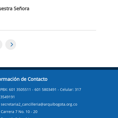
uestra Señora
age
ormación de Contacto
PBX: 601 3505511 - 601 5803491 - Celular: 317
3549191
secretaria2_cancilleria@arquibogota.org.co
Carrera 7 No. 10 - 20