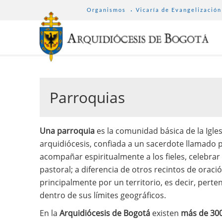
SUB
Pasar
Organismos
Vicaría de Evangelización
MENU
al
ARCHDIOCESE
contenido
principal
Parroquias
Una parroquia
es la comunidad básica de la Igles
arquidiócesis, confiada a un sacerdote llamado p
acompañar espiritualmente a los fieles, celebrar
pastoral; a diferencia de otros recintos de oraci
principalmente por un territorio, es decir, perten
dentro de sus límites geográficos.
En la
Arquidiócesis de Bogotá
existen
más de 300